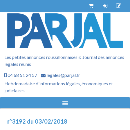
Aller
au
contenu
Les petites annonces roussillonnaises & Journal des annonces
légales réunis
04 68 51 24 57
legales@parjal.fr
Hebdomadaire d'informations légales, économiques et
judiciaires
n°3192 du 03/02/2018