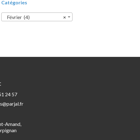
Catégories
Février (4)
×
t
51 24 57
s@parjal.fr
int-Amand,
rpignan