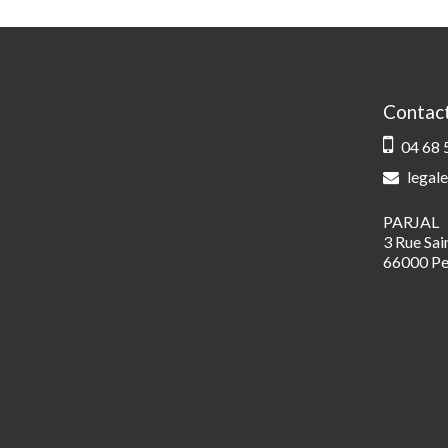
Contac
04 68 
legale
PARJAL
3 Rue Sa
66000 Pe