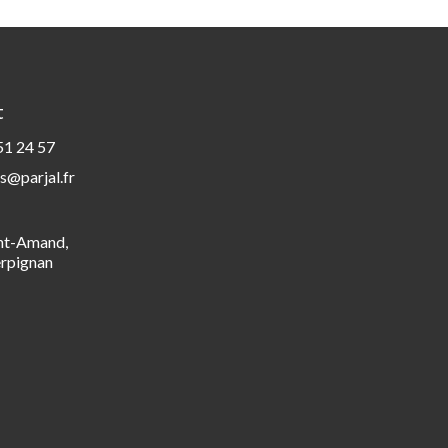
t
51 24 57
s@parjal.fr
int-Amand,
rpignan