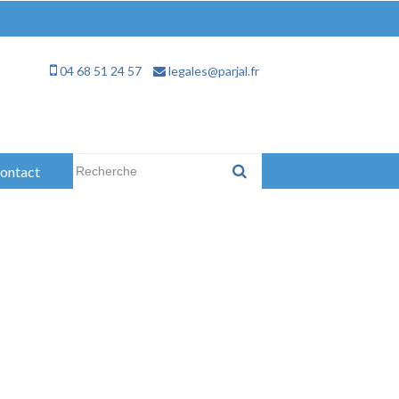
04 68 51 24 57
legales@parjal.fr
Rechercher :
ontact