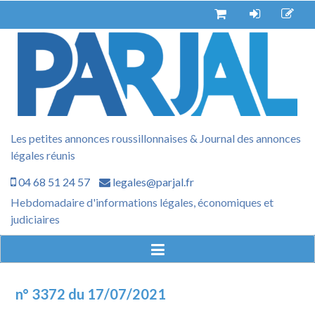
Aller
au
contenu
Les petites annonces roussillonnaises & Journal des annonces
légales réunis
04 68 51 24 57
legales@parjal.fr
Hebdomadaire d'informations légales, économiques et
judiciaires
n° 3372 du 17/07/2021