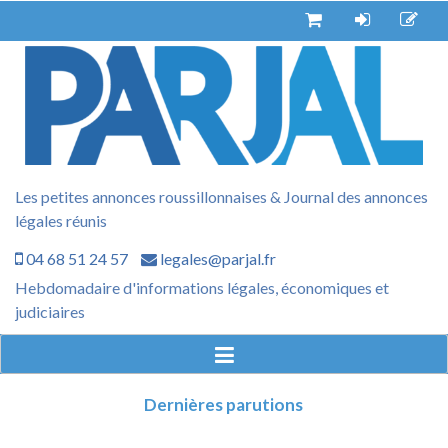
Aller
au
contenu
Les petites annonces roussillonnaises & Journal des annonces
légales réunis
04 68 51 24 57
legales@parjal.fr
Hebdomadaire d'informations légales, économiques et
judiciaires
Dernières parutions