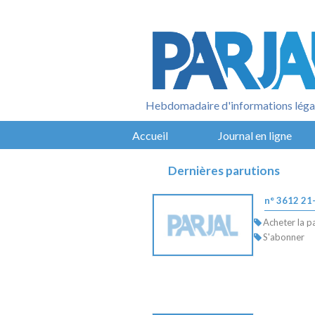
Aller
au
contenu
Hebdomadaire d'informations légal
Accueil
Journal en ligne
Dernières parutions
n° 3612 21
Acheter la p
S'abonner