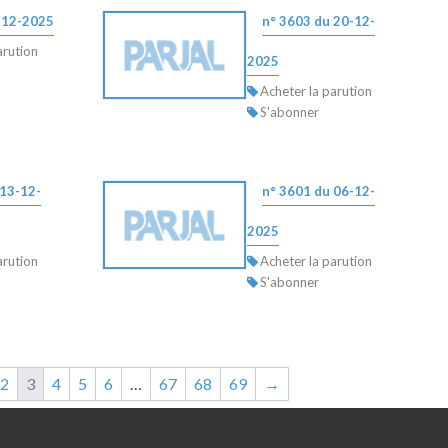
-12-2025
n° 3603 du 20-12-
arution
2025
Acheter la parution
S'abonner
 13-12-
n° 3601 du 06-12-
2025
arution
Acheter la parution
S'abonner
2
3
4
5
6
…
67
68
69
→