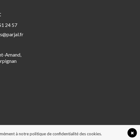
t
51 24 57
s@parjal.fr
int-Amand,
rpignan
ormément à notre politique de confidentialité des cookies.