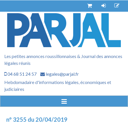
Aller
au
contenu
Les petites annonces roussillonnaises & Journal des annonces
légales réunis
04 68 51 24 57
legales@parjal.fr
Hebdomadaire d'informations légales, économiques et
judiciaires
n° 3255 du 20/04/2019