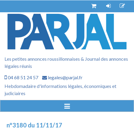
Aller
au
contenu
Les petites annonces roussillonnaises & Journal des annonces
légales réunis
04 68 51 24 57
legales@parjal.fr
Hebdomadaire d'informations légales, économiques et
judiciaires
n°3180 du 11/11/17