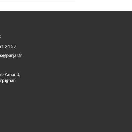
t
51 24 57
s@parjal.fr
int-Amand,
rpignan