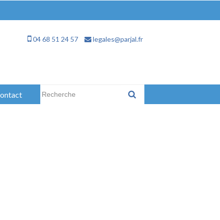
04 68 51 24 57
legales@parjal.fr
Rechercher :
ontact