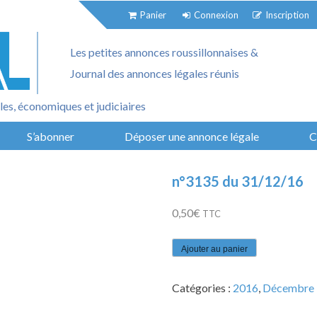
Panier
Connexion
Inscription
Les petites annonces roussillonnaises &
Journal des annonces légales réunis
es, économiques et judiciaires
S’abonner
Déposer une annonce légale
C
n°3135 du 31/12/16
0,50
€
TTC
quantité
Ajouter au panier
de
n°3135
Catégories :
2016
,
Décembre
du
31/12/16