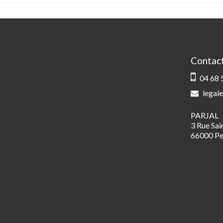
Contac
04 68 
legale
PARJAL
3 Rue Sa
66000 Pe