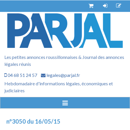
Aller
au
contenu
Les petites annonces roussillonnaises & Journal des annonces
légales réunis
04 68 51 24 57
legales@parjal.fr
Hebdomadaire d'informations légales, économiques et
judiciaires
n°3050 du 16/05/15