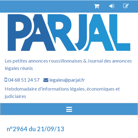
Aller
au
contenu
Les petites annonces roussillonnaises & Journal des annonces
légales réunis
04 68 51 24 57
legales@parjal.fr
Hebdomadaire d'informations légales, économiques et
judiciaires
n°2964 du 21/09/13