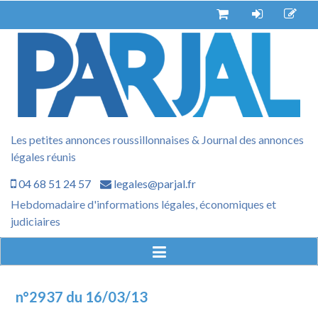
Aller
au
contenu
Les petites annonces roussillonnaises & Journal des annonces
légales réunis
04 68 51 24 57
legales@parjal.fr
Hebdomadaire d'informations légales, économiques et
judiciaires
n°2937 du 16/03/13