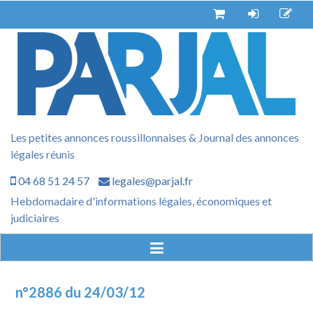
Aller
au
contenu
Les petites annonces roussillonnaises & Journal des annonces
légales réunis
04 68 51 24 57
legales@parjal.fr
Hebdomadaire d'informations légales, économiques et
judiciaires
n°2886 du 24/03/12