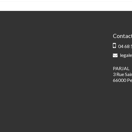
Contac
04 68 
legale
PARJAL
3 Rue Sa
66000 Pe