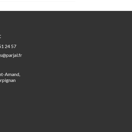
t
51 24 57
s@parjal.fr
int-Amand,
rpignan