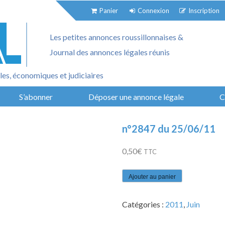
Panier
Connexion
Inscription
Les petites annonces roussillonnaises &
Journal des annonces légales réunis
es, économiques et judiciaires
S’abonner
Déposer une annonce légale
C
n°2847 du 25/06/11
0,50
€
TTC
quantité
Ajouter au panier
de
n°2847
Catégories :
2011
,
Juin
du
25/06/11