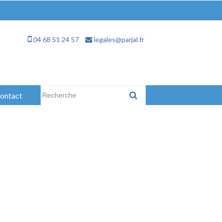
04 68 51 24 57
legales@parjal.fr
Rechercher :
ontact