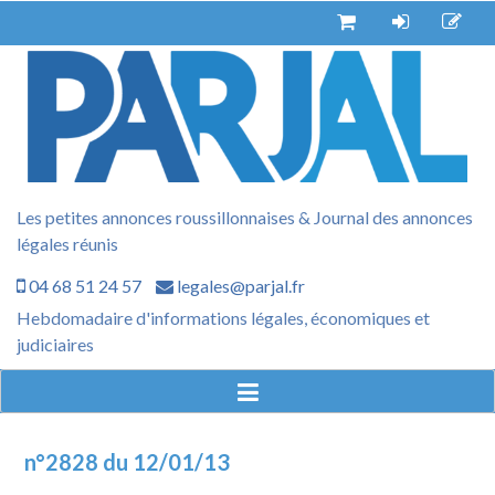
Aller
au
contenu
Les petites annonces roussillonnaises & Journal des annonces
légales réunis
04 68 51 24 57
legales@parjal.fr
Hebdomadaire d'informations légales, économiques et
judiciaires
n°2828 du 12/01/13