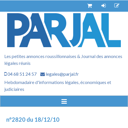
Aller
au
contenu
Les petites annonces roussillonnaises & Journal des annonces
légales réunis
04 68 51 24 57
legales@parjal.fr
Hebdomadaire d'informations légales, économiques et
judiciaires
n°2820 du 18/12/10