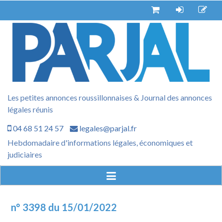
Aller
au
contenu
Les petites annonces roussillonnaises & Journal des annonces
légales réunis
04 68 51 24 57
legales@parjal.fr
Hebdomadaire d'informations légales, économiques et
judiciaires
n° 3398 du 15/01/2022