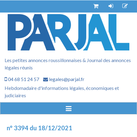
Aller
au
contenu
Les petites annonces roussillonnaises & Journal des annonces
légales réunis
04 68 51 24 57
legales@parjal.fr
Hebdomadaire d'informations légales, économiques et
judiciaires
n° 3394 du 18/12/2021