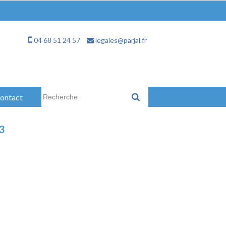
04 68 51 24 57
legales@parjal.fr
Rechercher :
ontact
3