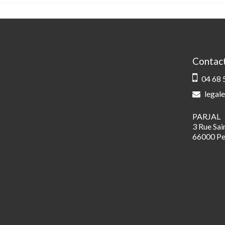
Contac
04 68 
legale
PARJAL
3 Rue Sa
66000 Pe