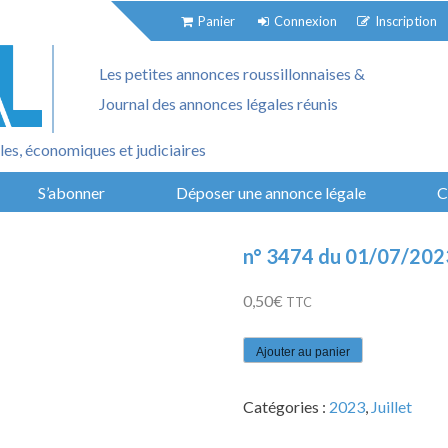
Panier
Connexion
Inscription
Les petites annonces roussillonnaises &
Journal des annonces légales réunis
es, économiques et judiciaires
S’abonner
Déposer une annonce légale
C
n° 3474 du 01/07/202
0,50
€
TTC
quantité
Ajouter au panier
de
n°
Catégories :
2023
,
Juillet
3474
du
01/07/2023