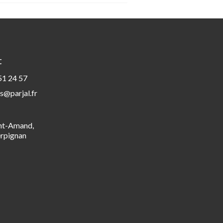
t
51 24 57
s@parjal.fr
int-Amand,
rpignan