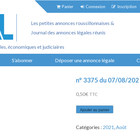
Panier
Connexion
Inscription
Les petites annonces roussillonnaises &
Journal des annonces légales réunis
es, économiques et judiciaires
S’abonner
Déposer une annonce légale
C
n° 3375 du 07/08/202
0,50
€
TTC
quantité
Ajouter au panier
de
n°
Catégories :
2021
,
Août
3375
du
07/08/2021