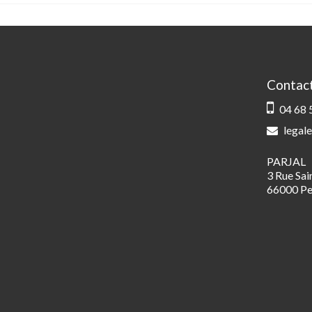
Contac
04 68 
legale
PARJAL
3 Rue Sa
66000 Pe