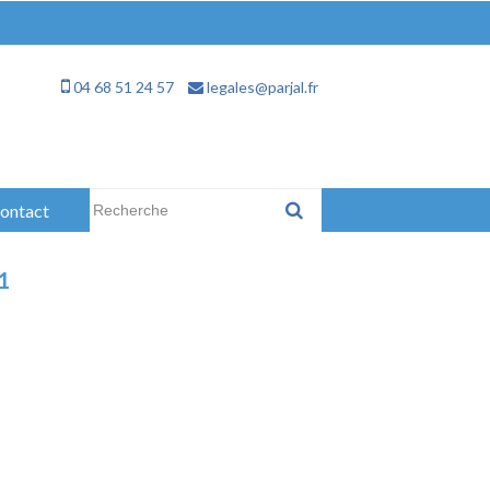
04 68 51 24 57
legales@parjal.fr
Rechercher :
ontact
1