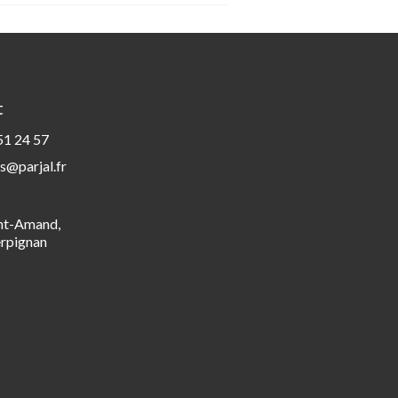
t
51 24 57
s@parjal.fr
int-Amand,
rpignan