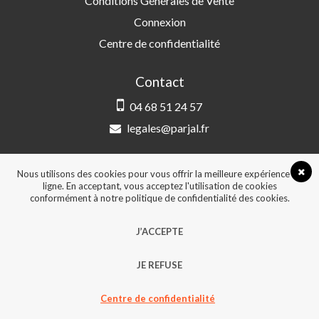
Conditions Générales de Vente
Connexion
Centre de confidentialité
Contact
04 68 51 24 57
legales@parjal.fr
PARJAL
3 Rue Saint-Amand, 66000 Perpignan
Nous utilisons des cookies pour vous offrir la meilleure expérience en
ligne. En acceptant, vous acceptez l'utilisation de cookies
conformément à notre politique de confidentialité des cookies.
© 2026, Tous droits réservés - Design &
J’ACCEPTE
développement :
Agence Point Com Perpignan
JE REFUSE
Centre de confidentialité