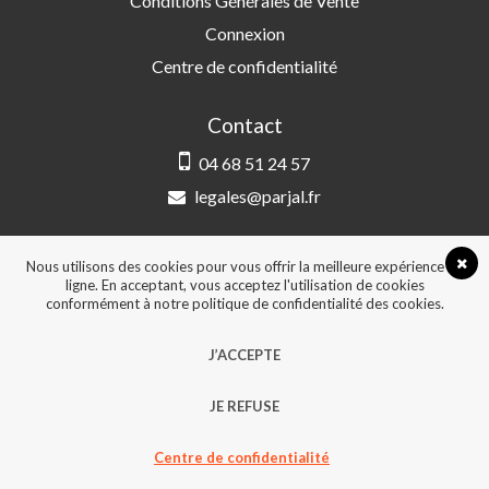
Conditions Générales de Vente
Connexion
Centre de confidentialité
Contact
04 68 51 24 57
legales@parjal.fr
PARJAL
3 Rue Saint-Amand, 66000 Perpignan
Nous utilisons des cookies pour vous offrir la meilleure expérience en
ligne. En acceptant, vous acceptez l'utilisation de cookies
conformément à notre politique de confidentialité des cookies.
© 2026, Tous droits réservés - Design &
J’ACCEPTE
développement :
Agence Point Com Perpignan
JE REFUSE
Centre de confidentialité