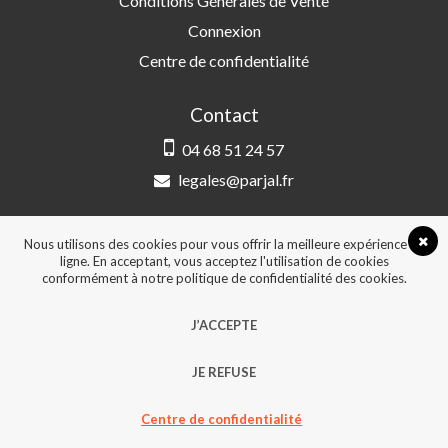
Conditions Générales de Vente
Connexion
Centre de confidentialité
Contact
04 68 51 24 57
legales@parjal.fr
PARJAL
3 Rue Saint-Amand, 66000 Perpignan
Nous utilisons des cookies pour vous offrir la meilleure expérience en
ligne. En acceptant, vous acceptez l'utilisation de cookies
conformément à notre politique de confidentialité des cookies.
© 2026, Tous droits réservés - Design &
J’ACCEPTE
développement :
Agence Point Com Perpignan
JE REFUSE
Centre de confidentialité