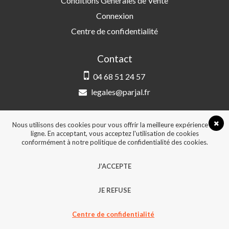
Conditions Générales de Vente
Connexion
Centre de confidentialité
Contact
04 68 51 24 57
legales@parjal.fr
PARJAL
3 Rue Saint-Amand, 66000 Perpignan
Nous utilisons des cookies pour vous offrir la meilleure expérience en
ligne. En acceptant, vous acceptez l'utilisation de cookies
conformément à notre politique de confidentialité des cookies.
© 2026, Tous droits réservés - Design &
J’ACCEPTE
développement :
Agence Point Com Perpignan
JE REFUSE
Centre de confidentialité