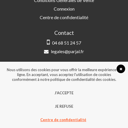
Conditions Générales de Vente
Connexion
Centre de confidentialité
Contact
04 68 51 24 57
legales@parjal.fr
PARJAL
3 Rue Saint-Amand, 66000 Perpignan
Nous utilisons des cookies pour vous offrir la meilleure expérience en
ligne. En acceptant, vous acceptez l'utilisation de cookies
conformément à notre politique de confidentialité des cookies.
© 2026, Tous droits réservés - Design &
J’ACCEPTE
développement :
Agence Point Com Perpignan
JE REFUSE
Centre de confidentialité