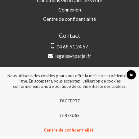
Conditions Générales de Vente
Connexion
Centre de confidentialité
Contact
04 68 51 24 57
legales@parjal.fr
PARJAL
3 Rue Saint-Amand, 66000 Perpignan
Nous utilisons des cookies pour vous offrir la meilleure expérience en
ligne. En acceptant, vous acceptez l'utilisation de cookies
conformément à notre politique de confidentialité des cookies.
© 2026, Tous droits réservés - Design &
J’ACCEPTE
développement :
Agence Point Com Perpignan
JE REFUSE
Centre de confidentialité