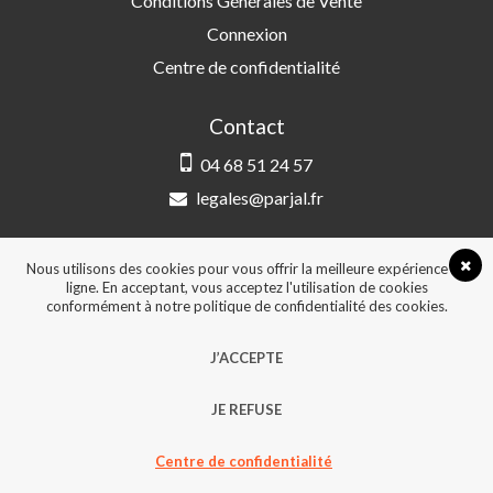
Conditions Générales de Vente
Connexion
Centre de confidentialité
Contact
04 68 51 24 57
legales@parjal.fr
PARJAL
3 Rue Saint-Amand, 66000 Perpignan
Nous utilisons des cookies pour vous offrir la meilleure expérience en
ligne. En acceptant, vous acceptez l'utilisation de cookies
conformément à notre politique de confidentialité des cookies.
© 2026, Tous droits réservés - Design &
J’ACCEPTE
développement :
Agence Point Com Perpignan
JE REFUSE
Centre de confidentialité