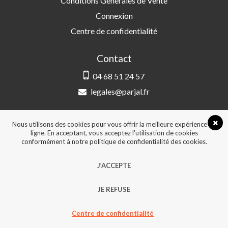
Conditions Générales de Vente
Connexion
Centre de confidentialité
Contact
04 68 51 24 57
legales@parjal.fr
PARJAL
3 Rue Saint-Amand, 66000 Perpignan
Nous utilisons des cookies pour vous offrir la meilleure expérience en
ligne. En acceptant, vous acceptez l'utilisation de cookies
conformément à notre politique de confidentialité des cookies.
© 2026, Tous droits réservés - Design &
J’ACCEPTE
développement :
Agence Point Com Perpignan
JE REFUSE
Centre de confidentialité