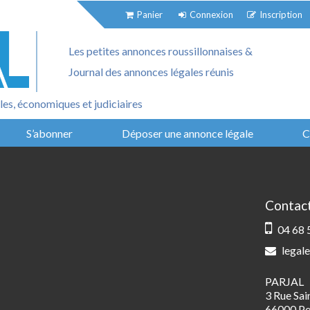
Panier
Connexion
Inscription
Les petites annonces roussillonnaises &
Journal des annonces légales réunis
es, économiques et judiciaires
S’abonner
Déposer une annonce légale
C
Contac
04 68 
legale
PARJAL
3 Rue Sa
66000 Pe