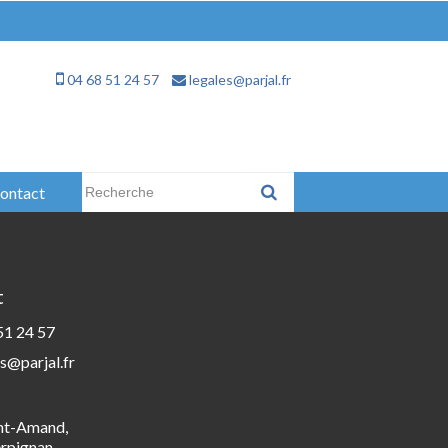
04 68 51 24 57
legales@parjal.fr
Rechercher :
ontact
t
51 24 57
s@parjal.fr
int-Amand,
rpignan