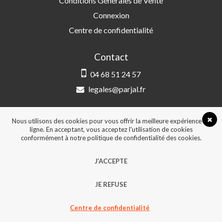
Conditions Générales de Vente
Connexion
Centre de confidentialité
Contact
04 68 51 24 57
legales@parjal.fr
PARJAL
3 Rue Saint-Amand, 66000 Perpignan
Nous utilisons des cookies pour vous offrir la meilleure expérience en
ligne. En acceptant, vous acceptez l'utilisation de cookies
conformément à notre politique de confidentialité des cookies.
© 2026, Tous droits réservés - Design &
J’ACCEPTE
développement :
Agence Point Com Perpignan
JE REFUSE
Centre de confidentialité