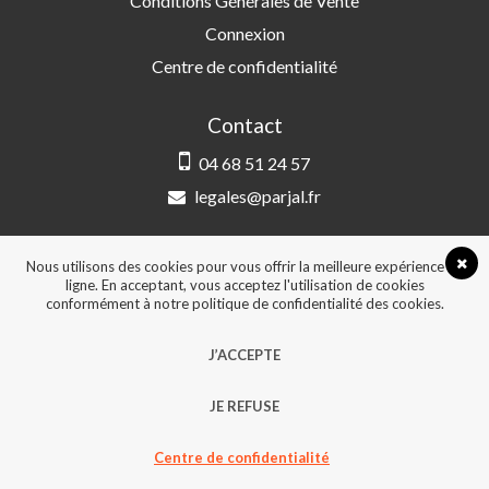
Conditions Générales de Vente
Connexion
Centre de confidentialité
Contact
04 68 51 24 57
legales@parjal.fr
PARJAL
3 Rue Saint-Amand, 66000 Perpignan
Nous utilisons des cookies pour vous offrir la meilleure expérience en
ligne. En acceptant, vous acceptez l'utilisation de cookies
conformément à notre politique de confidentialité des cookies.
© 2026, Tous droits réservés - Design &
J’ACCEPTE
développement :
Agence Point Com Perpignan
JE REFUSE
Centre de confidentialité