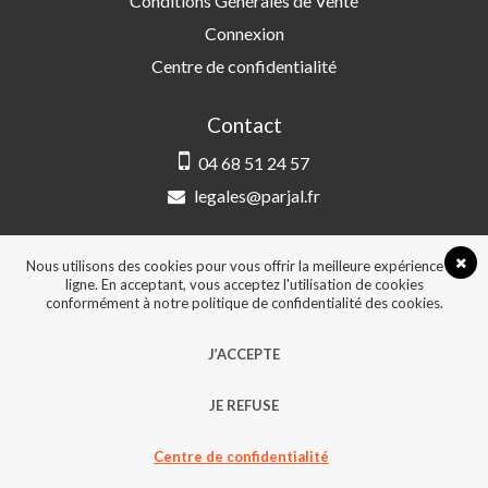
Conditions Générales de Vente
Connexion
Centre de confidentialité
Contact
04 68 51 24 57
legales@parjal.fr
PARJAL
3 Rue Saint-Amand, 66000 Perpignan
Nous utilisons des cookies pour vous offrir la meilleure expérience en
ligne. En acceptant, vous acceptez l'utilisation de cookies
conformément à notre politique de confidentialité des cookies.
© 2026, Tous droits réservés - Design &
J’ACCEPTE
développement :
Agence Point Com Perpignan
JE REFUSE
Centre de confidentialité