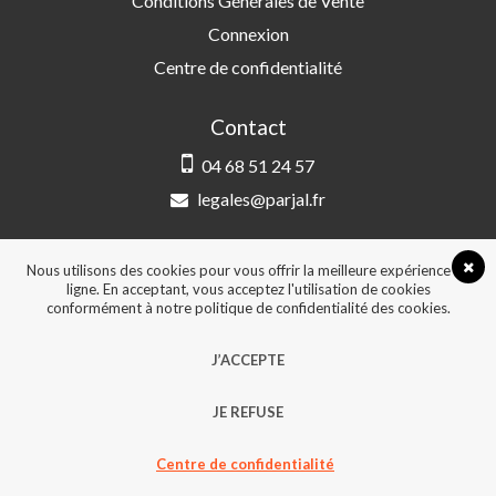
Conditions Générales de Vente
Connexion
Centre de confidentialité
Contact
04 68 51 24 57
legales@parjal.fr
PARJAL
3 Rue Saint-Amand, 66000 Perpignan
Nous utilisons des cookies pour vous offrir la meilleure expérience en
ligne. En acceptant, vous acceptez l'utilisation de cookies
conformément à notre politique de confidentialité des cookies.
© 2026, Tous droits réservés - Design &
J’ACCEPTE
développement :
Agence Point Com Perpignan
JE REFUSE
Centre de confidentialité