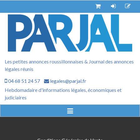
Aller
au
contenu
Les petites annonces roussillonnaises & Journal des annonces
légales réunis
04 68 51 24 57
legales@parjal.fr
Hebdomadaire d'informations légales, économiques et
judiciaires