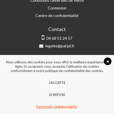
Conditions Générales de Vente
Connexion
Centre de confidentialité
Contact
04 68 51 24 57
legales@parjal.fr
PARJAL
3 Rue Saint-Amand, 66000 Perpignan
Nous utilisons des cookies pour vous offrir la meilleure expérience en
ligne. En acceptant, vous acceptez l'utilisation de cookies
conformément à notre politique de confidentialité des cookies.
© 2026, Tous droits réservés - Design &
J’ACCEPTE
développement :
Agence Point Com Perpignan
JE REFUSE
Centre de confidentialité