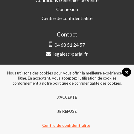
Conditions Générales de Vente
Connexion
Centre de confidentialité
Contact
04 68 51 24 57
legales@parjal.fr
PARJAL
3 Rue Saint-Amand, 66000 Perpignan
Nous utilisons des cookies pour vous offrir la meilleure expérience en
ligne. En acceptant, vous acceptez l'utilisation de cookies
conformément à notre politique de confidentialité des cookies.
© 2026, Tous droits réservés - Design &
J’ACCEPTE
développement :
Agence Point Com Perpignan
JE REFUSE
Centre de confidentialité