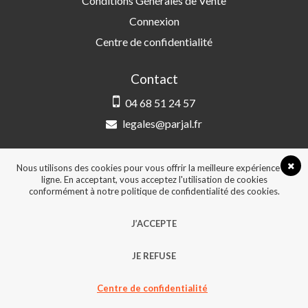
Conditions Générales de Vente
Connexion
Centre de confidentialité
Contact
04 68 51 24 57
legales@parjal.fr
PARJAL
3 Rue Saint-Amand, 66000 Perpignan
Nous utilisons des cookies pour vous offrir la meilleure expérience en
ligne. En acceptant, vous acceptez l'utilisation de cookies
conformément à notre politique de confidentialité des cookies.
© 2026, Tous droits réservés - Design &
J’ACCEPTE
développement :
Agence Point Com Perpignan
JE REFUSE
Centre de confidentialité