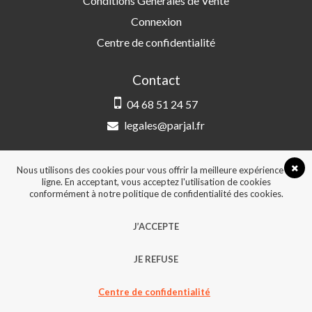
Conditions Générales de Vente
Connexion
Centre de confidentialité
Contact
04 68 51 24 57
legales@parjal.fr
PARJAL
3 Rue Saint-Amand, 66000 Perpignan
Nous utilisons des cookies pour vous offrir la meilleure expérience en
ligne. En acceptant, vous acceptez l'utilisation de cookies
conformément à notre politique de confidentialité des cookies.
© 2026, Tous droits réservés - Design &
J’ACCEPTE
développement :
Agence Point Com Perpignan
JE REFUSE
Centre de confidentialité