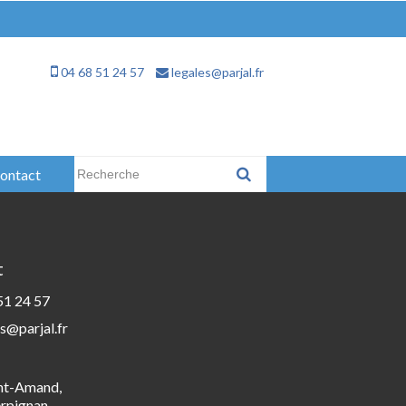
04 68 51 24 57
legales@parjal.fr
Rechercher :
ontact
t
51 24 57
s@parjal.fr
int-Amand,
rpignan