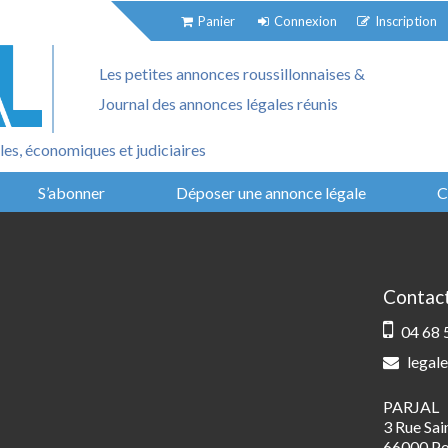
Panier
Connexion
Inscription
Les petites annonces roussillonnaises &
Journal des annonces légales réunis
es, économiques et judiciaires
S’abonner
Déposer une annonce légale
C
Contac
04 68 
legale
PARJAL
3 Rue Sa
66000 Pe