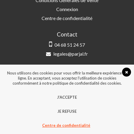
Conditions Générales de Vente
Connexion
Centre de confidentialité
Contact
04 68 51 24 57
legales@parjal.fr
PARJAL
3 Rue Saint-Amand, 66000 Perpignan
Nous utilisons des cookies pour vous offrir la meilleure expérience en
ligne. En acceptant, vous acceptez l'utilisation de cookies
conformément à notre politique de confidentialité des cookies.
© 2026, Tous droits réservés - Design &
J’ACCEPTE
développement :
Agence Point Com Perpignan
JE REFUSE
Centre de confidentialité