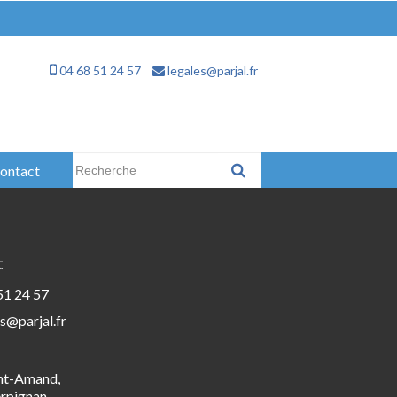
04 68 51 24 57
legales@parjal.fr
Rechercher :
ontact
t
51 24 57
s@parjal.fr
int-Amand,
rpignan