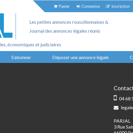
Panier
Connexion
Inscription
Les petites annonces roussillonnaises &
Journal des annonces légales réunis
es, économiques et judiciaires
S’abonner
Déposer une annonce légale
C
Contac
04 68 
legale
PARJAL
3 Rue Sa
66000 Pe