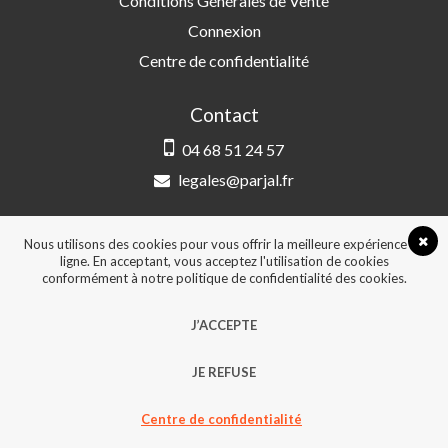
Conditions Générales de Vente
Connexion
Centre de confidentialité
Contact
04 68 51 24 57
legales@parjal.fr
PARJAL
3 Rue Saint-Amand, 66000 Perpignan
Nous utilisons des cookies pour vous offrir la meilleure expérience en
ligne. En acceptant, vous acceptez l'utilisation de cookies
conformément à notre politique de confidentialité des cookies.
© 2026, Tous droits réservés - Design &
J’ACCEPTE
développement :
Agence Point Com Perpignan
JE REFUSE
Centre de confidentialité