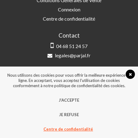
Conditions Générales de Vente
Connexion
Centre de confidentialité
Contact
04 68 51 24 57
legales@parjal.fr
PARJAL
3 Rue Saint-Amand, 66000 Perpignan
Nous utilisons des cookies pour vous offrir la meilleure expérience en
ligne. En acceptant, vous acceptez l'utilisation de cookies
conformément à notre politique de confidentialité des cookies.
© 2026, Tous droits réservés - Design &
J’ACCEPTE
développement :
Agence Point Com Perpignan
JE REFUSE
Centre de confidentialité