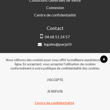
Conditions Générales de Vente
Connexion
Centre de confidentialité
Contact
04 68 51 24 57
legales@parjal.fr
PARJAL
3 Rue Saint-Amand, 66000 Perpignan
Nous utilisons des cookies pour vous offrir la meilleure expérience en
ligne. En acceptant, vous acceptez l'utilisation de cookies
conformément à notre politique de confidentialité des cookies.
© 2026, Tous droits réservés - Design &
J’ACCEPTE
développement :
Agence Point Com Perpignan
JE REFUSE
Centre de confidentialité