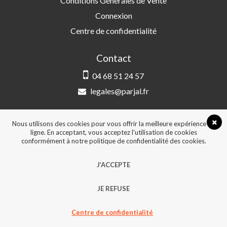
Conditions Générales de Vente
Connexion
Centre de confidentialité
Contact
04 68 51 24 57
legales@parjal.fr
PARJAL
3 Rue Saint-Amand, 66000 Perpignan
Nous utilisons des cookies pour vous offrir la meilleure expérience en
ligne. En acceptant, vous acceptez l'utilisation de cookies
conformément à notre politique de confidentialité des cookies.
© 2026, Tous droits réservés - Design &
J’ACCEPTE
développement :
Agence Point Com Perpignan
JE REFUSE
Centre de confidentialité