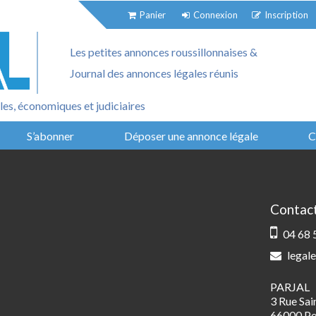
Panier
Connexion
Inscription
Les petites annonces roussillonnaises &
Journal des annonces légales réunis
es, économiques et judiciaires
S’abonner
Déposer une annonce légale
C
Contac
04 68 
legale
PARJAL
3 Rue Sa
66000 Pe