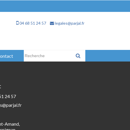
04 68 51 24 57
legales@parjal.fr
Rechercher :
ontact
t
51 24 57
s@parjal.fr
int-Amand,
rpignan