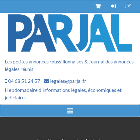
Aller
au
contenu
Les petites annonces roussillonnaises & Journal des annonces
légales réunis
04 68 51 24 57
legales@parjal.fr
Hebdomadaire d'informations légales, économiques et
judiciaires