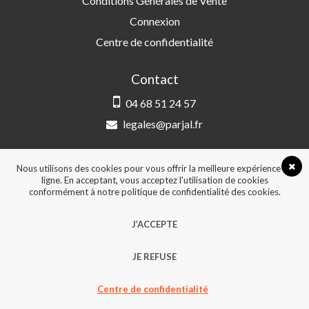
Conditions Générales de Vente
Connexion
Centre de confidentialité
Contact
04 68 51 24 57
legales@parjal.fr
PARJAL
3 Rue Saint-Amand, 66000 Perpignan
Nous utilisons des cookies pour vous offrir la meilleure expérience en
ligne. En acceptant, vous acceptez l'utilisation de cookies
conformément à notre politique de confidentialité des cookies.
© 2026, Tous droits réservés - Design &
J’ACCEPTE
développement :
Agence Point Com Perpignan
JE REFUSE
Centre de confidentialité