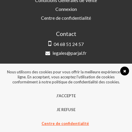
Conditions Générales de Vente
Connexion
Centre de confidentialité
Contact
04 68 51 24 57
legales@parjal.fr
PARJAL
3 Rue Saint-Amand, 66000 Perpignan
Nous utilisons des cookies pour vous offrir la meilleure expérience en
ligne. En acceptant, vous acceptez l'utilisation de cookies
conformément à notre politique de confidentialité des cookies.
© 2026, Tous droits réservés - Design &
J’ACCEPTE
développement :
Agence Point Com Perpignan
JE REFUSE
Centre de confidentialité