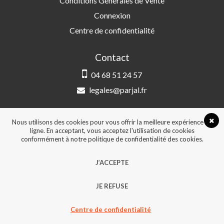
Conditions Générales de Vente
Connexion
Centre de confidentialité
Contact
04 68 51 24 57
legales@parjal.fr
PARJAL
3 Rue Saint-Amand, 66000 Perpignan
Nous utilisons des cookies pour vous offrir la meilleure expérience en
ligne. En acceptant, vous acceptez l'utilisation de cookies
conformément à notre politique de confidentialité des cookies.
© 2026, Tous droits réservés - Design &
J’ACCEPTE
développement :
Agence Point Com Perpignan
JE REFUSE
Centre de confidentialité