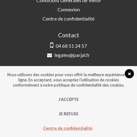
Conditions Générales de Vente
Connexion
Centre de confidentialité
Contact
04 68 51 24 57
legales@parjal.fr
PARJAL
3 Rue Saint-Amand, 66000 Perpignan
Nous utilisons des cookies pour vous offrir la meilleure expérience en
ligne. En acceptant, vous acceptez l'utilisation de cookies
conformément à notre politique de confidentialité des cookies.
© 2026, Tous droits réservés - Design &
J’ACCEPTE
développement :
Agence Point Com Perpignan
JE REFUSE
Centre de confidentialité