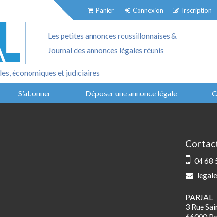
Panier
Connexion
Inscription
Les petites annonces roussillonnaises &
Journal des annonces légales réunis
es, économiques et judiciaires
S’abonner
Déposer une annonce légale
C
Contac
04 68 
legale
PARJAL
3 Rue Sa
66000 Pe