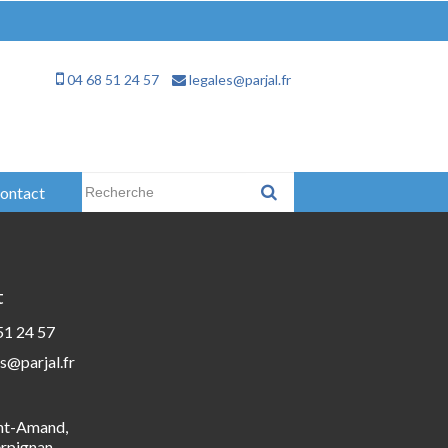
04 68 51 24 57
legales@parjal.fr
Rechercher :
ontact
t
51 24 57
s@parjal.fr
int-Amand,
rpignan